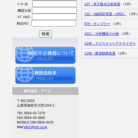
127：原子吸光分析装置
（1件）
ﾒｰｶｰ名
機器仕様
132：X線回折装置（XRD）
（1件
ﾓﾃﾞﾙNO
商品NO
879：サンプラー
（1件）
1011：分析機器その他
（1件）
1146：テクスチャーアナライザー
1198：断面観察装置
（1件）
株式会社 アース
〒402-0023
山梨県都留市大野1054-2
TEL 0554-43-7279
FAX 0554-43-3805
MOBILE 090-5804-0478
Mail
info1@erh.co.jp