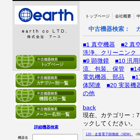
トップページ
会社概要
中古機器検索： 
■1 真空機器
■2 真
洗浄、クリーニンク
■9 顕微鏡
■10 汎
流、包装、保管
■
電気機器、部品
■
体関連
■20 実装機
の他
back
現在、カテゴリー：
ックしてください。
詳細機器検索
120：走査電子顕微鏡（SEM）
（6
機器名