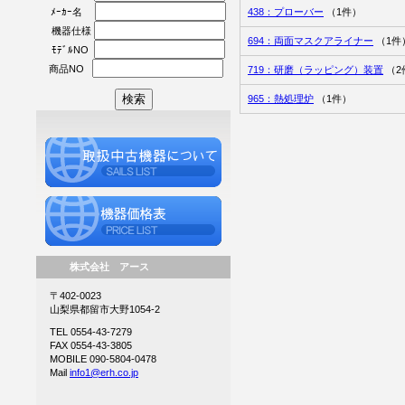
438：プローバー
（1件）
ﾒｰｶｰ名
機器仕様
694：両面マスクアライナー
（1件
ﾓﾃﾞﾙNO
商品NO
719：研磨（ラッピング）装置
（2
965：熱処理炉
（1件）
株式会社 アース
〒402-0023
山梨県都留市大野1054-2
TEL 0554-43-7279
FAX 0554-43-3805
MOBILE 090-5804-0478
Mail
info1@erh.co.jp