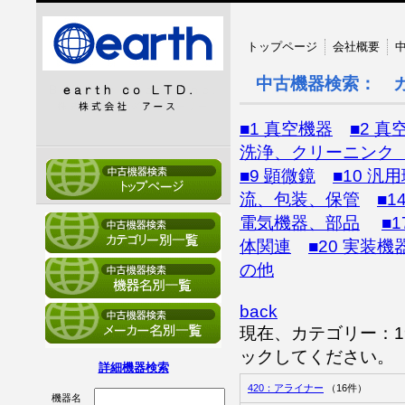
トップページ
会社概要
中古機器検索： 
■1 真空機器
■2 真
洗浄、クリーニンク
■9 顕微鏡
■10 汎
流、包装、保管
■
電気機器、部品
■
体関連
■20 実装機
の他
back
現在、カテゴリー：
ックしてください。
詳細機器検索
420：アライナー
（16件）
機器名