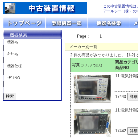
この中古装置情報は
アールシー（株）の
機器検索
Page：
1
機器名
メーカー別一覧
ﾒｰｶｰ名
2 件の商品がみつかりました。 [1-2]
商品カテゴ
写真
(クリックで拡大)
機器仕様
商品NO
11:電気計測
ﾓﾃﾞﾙNO
17440
11:電気計測
17442