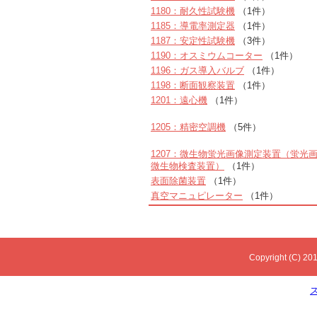
1180：耐久性試験機
（1件）
1185：導電率測定器
（1件）
1187：安定性試験機
（3件）
1190：オスミウムコーター
（1件）
1196：ガス導入バルブ
（1件）
1198：断面観察装置
（1件）
1201：遠心機
（1件）
1205：精密空調機
（5件）
1207：微生物蛍光画像測定装置（蛍光
微生物検査装置）
（1件）
表面除菌装置
（1件）
真空マニュピレーター
（1件）
Copyright (C) 201