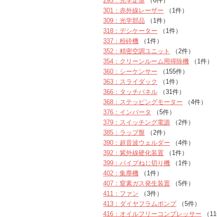
295：光学定盤
（6件）
301：赤外線レーザー
（1件）
309：光学部品
（1件）
318：デシケーター
（1件）
337：粉砕機
（1件）
352：精密空調ユニット
（2件）
354：クリーンルーム用掃除機
（1件）
360：シーケンサー
（155件）
363：スライダック
（1件）
366：タッチパネル
（31件）
368：ステッピングモーター
（4件）
376：インバータ
（5件）
379：スイッチング電源
（2件）
385：ラップ盤
（2件）
390：超音波ウェルダー
（4件）
392：紫外線硬化装置
（1件）
399：パイプねじ切り機
（1件）
402：集塵機
（1件）
407：窒素ガス発生装置
（5件）
411：ファン
（3件）
413：ダイヤフラムポンプ
（5件）
416：オイルフリーコンプレッサー
（1