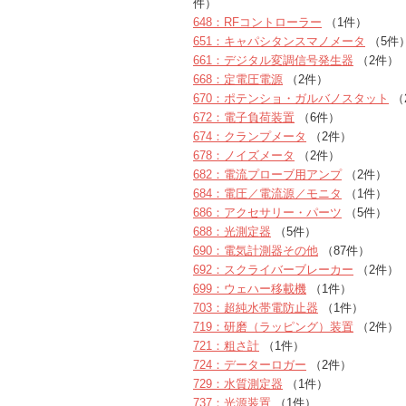
件）
648：RFコントローラー
（1件）
651：キャパシタンスマノメータ
（5件
661：デジタル変調信号発生器
（2件）
668：定電圧電源
（2件）
670：ポテンショ・ガルバノスタット
（
672：電子負荷装置
（6件）
674：クランプメータ
（2件）
678：ノイズメータ
（2件）
682：電流プローブ用アンプ
（2件）
684：電圧／電流源／モニタ
（1件）
686：アクセサリー・パーツ
（5件）
688：光測定器
（5件）
690：電気計測器その他
（87件）
692：スクライバーブレーカー
（2件）
699：ウェハー移載機
（1件）
703：超純水帯電防止器
（1件）
719：研磨（ラッピング）装置
（2件）
721：粗さ計
（1件）
724：データーロガー
（2件）
729：水質測定器
（1件）
737：光源装置
（1件）