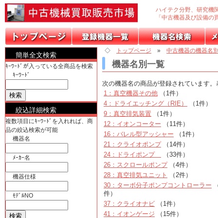
ハイテク分野、研究機
「中古機器及び設備の
◇
トップページ
»
中古機器の機器名
簡単全文検索
機器名別一覧
ｷｰﾜｰﾄﾞが入っている全商品を検索
ｷｰﾜｰﾄﾞ
次の機器名の商品が登録されています。
1：真空機器その他
（1件）
4：ドライエッチング（RIE）
（1件）
絞込詳細検索
9：真空排気装置
（1件）
複数項目にｷｰﾜｰﾄﾞを入れれば、商
12：イオンコーター
（11件）
品の絞込検索が可能
16：バレル型アッシャー
（1件）
機器名
21：クライオポンプ
（14件）
24：ドライポンプ
（33件）
ﾒｰｶｰ名
26：スクロールポンプ
（4件）
28：真空排気ユニット
（2件）
機器仕様
30：ターボ分子ポンプコントローラー
（
件）
ﾓﾃﾞﾙNO
37：クライオナビ
（1件）
41：イオンゲージ
（15件）