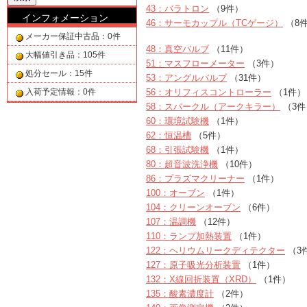
43：バラトロン
（9件）
インフォメーション
46：サーモカップル（TCゲージ）
（8
メーカー保証中古品：0件
48：真空バルブ
（11件）
大幅値引き品：105件
51：マスフローメーター
（3件）
処分セール：15件
53：アングルバルブ
（31件）
入荷予定情報：0件
56：オリフィスコントローラー
（1件）
58：スパークル（アークキラー）
（3件
60：環境試験機
（1件）
62：恒温槽
（5件）
68：引張試験機
（1件）
80：超音波洗浄機
（10件）
86：プラズマクリーナー
（1件）
100：オーブン
（1件）
104：クリーンオーブン
（6件）
107：温調機
（12件）
110：ランプ加熱装置
（1件）
122：ヘリウムリークディテクター
（3
127：原子吸光分析装置
（1件）
132：X線回折装置（XRD）
（1件）
135：酸素濃度計
（2件）