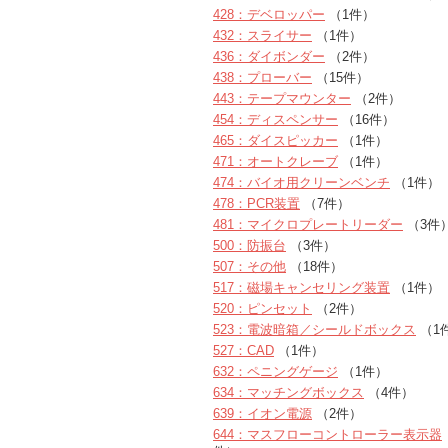
428：デベロッパー
（1件）
432：スライサー
（1件）
436：ダイボンダー
（2件）
438：プローバー
（15件）
443：テープマウンター
（2件）
454：ディスペンサー
（16件）
465：ダイスピッカー
（1件）
471：オートクレーブ
（1件）
474：バイオ用クリーンベンチ
（1件）
478：PCR装置
（7件）
481：マイクロプレートリーダー
（3件
500：防振台
（3件）
507：その他
（18件）
517：磁場キャンセリング装置
（1件）
520：ピンセット
（2件）
523：電波暗箱／シールドボックス
（1
527：CAD
（1件）
632：ペニングゲージ
（1件）
634：マッチングボックス
（4件）
639：イオン電源
（2件）
644：マスフローコントローラー表示器