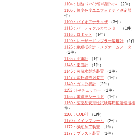
1104：核酸･ﾀﾝﾊﾟｸ質精製ｼｽﾃﾑ
（2件）
1106：輝度色度ユニフォミティ測定器
（
件）
1109：バイオアナライザ
（3件）
1113：パーティクルカウンター
（1件）
1116：ロボット
（1件）
1120：レーザードップラー速度計
（1件
1125：絶縁抵抗計（メグオームメータ
（2件）
1135：比重計
（1件）
1143：密度計
（1件）
1145：蒸留水製造装置
（1件）
1147：紫外線照射装置
（1件）
1149：ガス分析計
（2件）
1152：I-Vチェッカー
（1件）
1155：電磁波シールド
（1件）
1160：医薬品安定性試験専用恒温恒湿
件）
1166：COD計
（1件）
1170：メインフレーム
（2件）
1172：微細加工装置
（1件）
1177：ブラスト装置
（1件）