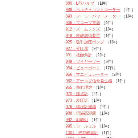
880：L型バルブ
（1件）
888：ペルチェコントローラー
（2件）
893：ソーラーパワーメーター
（1件）
906：プローブ電源
（4件）
912：ズームレンズ
（1件）
919：核酸濃縮装置
（1件）
925：吸引加圧ポンプ
（1件）
927：昇圧器
（2件）
931：接触角計
（2件）
949：ワイヤーソー
（3件）
954：ビューポート
（17件）
956：マニピュレーター
（2件）
962：アナログ信号発生器
（1件）
965：熱処理炉
（1件）
970：露点計
（2件）
973：差圧計
（1件）
976：環境計測器
（2件）
988：恒温高湿庫
（1件）
992：剥離剤
（1件）
995：ロールミル
（1件）
1001：残存酸素計
（1件）