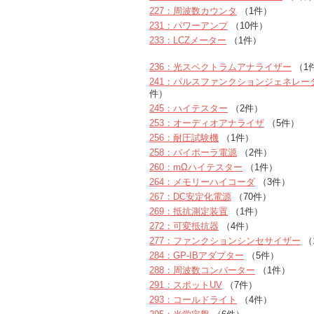
227：周波数カウンタ
（1件）
231：パワーアンプ
（10件）
233：LCZメーター
（1件）
236：光スペクトラムアナライザー
（1
241：パルスファンクションジェネレー
件）
245：ハイテスター
（2件）
253：オーディオアナライザ
（5件）
256：耐圧試験機
（1件）
258：バイポーラ電源
（2件）
260：mΩハイテスター
（1件）
264：メモリーハイコーダ
（3件）
267：DC安定化電源
（70件）
269：抵抗測定装置
（1件）
272：可変抵抗器
（4件）
277：ファンクションシンセサイザー
（
284：GP-IBアダプター
（5件）
288：周波数コンバーター
（1件）
291：スポットUV
（7件）
293：コールドライト
（4件）