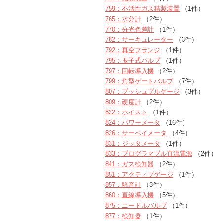
759：不活性ガス精製装置
（1件）
765：水分計
（2件）
770：分光色差計
（1件）
782：サーキュレーター
（3件）
792：真空フランジ
（1件）
795：振子式バルブ
（1件）
797：回転導入機
（2件）
799：角型ゲートバルブ
（7件）
807：プッシュプルゲージ
（3件）
809：硬度計
（2件）
822：ホイスト
（1件）
824：パワーメータ
（16件）
826：サーベイメータ
（4件）
831：ジッタメータ
（1件）
833：プログラマブル直流電源
（2件）
841：ガス検知器
（2件）
851：アクティブゲージ
（1件）
857：騒音計
（3件）
860：直線導入機
（5件）
875：ニードルバルブ
（1件）
877：検知器
（1件）