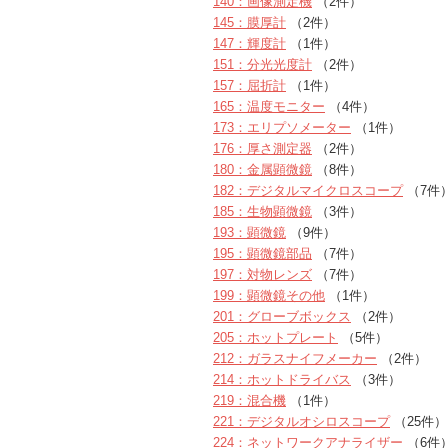
140：画像測定機
（2件）
145：膜厚計
（2件）
147：輝度計
（1件）
151：分光光度計
（2件）
157：屈折計
（1件）
165：温度モニター
（4件）
173：エリプソメーター
（1件）
176：厚さ測定器
（2件）
180：金属顕微鏡
（8件）
182：デジタルマイクロスコープ
（7件
185：生物顕微鏡
（3件）
193：顕微鏡
（9件）
195：顕微鏡部品
（7件）
197：対物レンズ
（7件）
199：顕微鏡その他
（1件）
201：グローブボックス
（2件）
205：ホットプレート
（5件）
212：ガラスナイフメーカー
（2件）
214：ホットドライバス
（3件）
219：混合機
（1件）
221：デジタルオシロスコープ
（25件）
224：ネットワークアナライザー
（6件