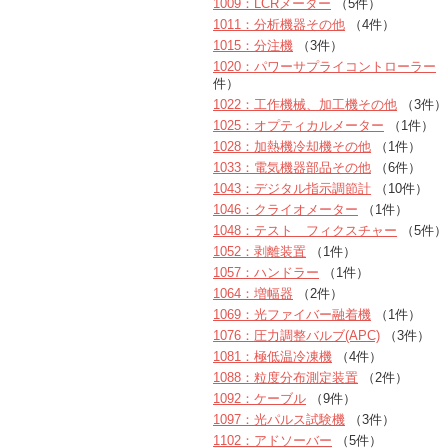
1009：LCRメーター
（5件）
1011：分析機器その他
（4件）
1015：分注機
（3件）
1020：パワーサプライコントローラー
（
件）
1022：工作機械、加工機その他
（3件）
1025：オプティカルメーター
（1件）
1028：加熱機冷却機その他
（1件）
1033：電気機器部品その他
（6件）
1043：デジタル指示調節計
（10件）
1046：クライオメーター
（1件）
1048：テスト フィクスチャー
（5件）
1052：剥離装置
（1件）
1057：ハンドラー
（1件）
1064：増幅器
（2件）
1069：光ファイバー融着機
（1件）
1076：圧力調整バルブ(APC)
（3件）
1081：極低温冷凍機
（4件）
1088：粒度分布測定装置
（2件）
1092：ケーブル
（9件）
1097：光パルス試験機
（3件）
1102：アドソーバー
（5件）