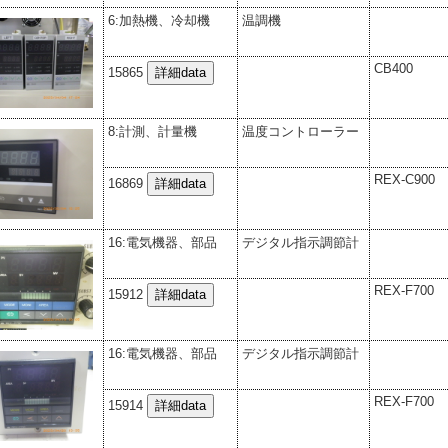
6:加熱機、冷却機
温調機
CB400
15865
8:計測、計量機
温度コントローラー
REX-C900
16869
16:電気機器、部品
デジタル指示調節計
REX-F700
15912
16:電気機器、部品
デジタル指示調節計
REX-F700
15914