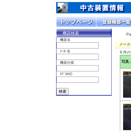
機器検索
P
機器名
メーカ
ﾒｰｶｰ名
9 件
写真
機器仕様
ﾓﾃﾞﾙNO