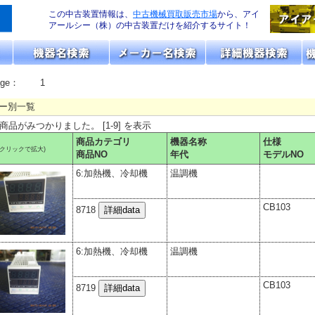
この中古装置情報は、
中古機械買取販売市場
から、アイ
アールシー（株）の中古装置だけを紹介するサイト！
age：
1
ー別一覧
の商品がみつかりました。 [1-9] を表示
商品カテゴリ
機器名称
仕様
(クリックで拡大)
商品NO
年代
モデルNO
6:加熱機、冷却機
温調機
CB103
8718
6:加熱機、冷却機
温調機
CB103
8719