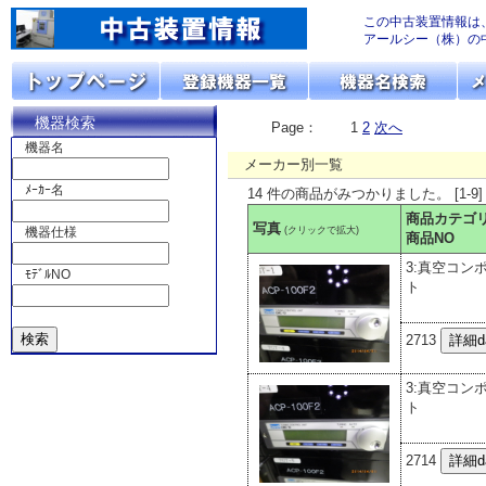
この中古装置情報は
アールシー（株）の
機器検索
Page：
1
2
次へ
機器名
メーカー別一覧
ﾒｰｶｰ名
14 件の商品がみつかりました。 [1-9]
商品カテゴ
写真
(クリックで拡大)
機器仕様
商品NO
3:真空コン
ﾓﾃﾞﾙNO
ト
2713
3:真空コン
ト
2714