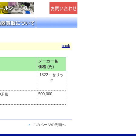
back
メーカー名
価格 (円)
1322：セリッ
ク
500,000
0KP形
このページの先頭へ