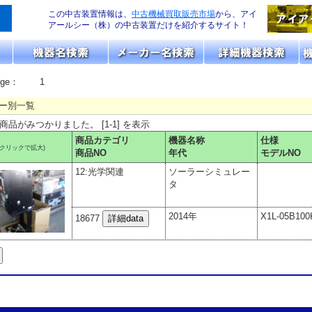
この中古装置情報は、
中古機械買取販売市場
から、アイ
アールシー（株）の中古装置だけを紹介するサイト！
age：
1
ー別一覧
の商品がみつかりました。 [1-1] を表示
商品カテゴリ
機器名称
仕様
(クリックで拡大)
商品NO
年代
モデルNO
12:光学関連
ソーラーシミュレー
タ
2014年
X1L-05B10
18677