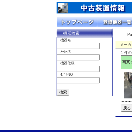
機器検索
P
機器名
メーカ
ﾒｰｶｰ名
1 件
写真
機器仕様
ﾓﾃﾞﾙNO