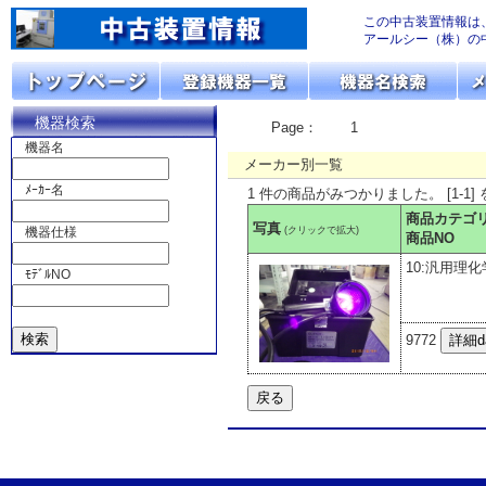
この中古装置情報は
アールシー（株）の
機器検索
Page：
1
機器名
メーカー別一覧
ﾒｰｶｰ名
1 件の商品がみつかりました。 [1-1]
商品カテゴ
写真
(クリックで拡大)
機器仕様
商品NO
10:汎用理
ﾓﾃﾞﾙNO
9772