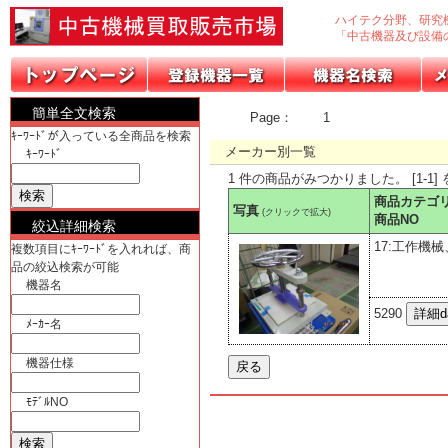
ハイテク分野、研究
「中古機器及び設備
簡単全文検索
Page：
1
ｷｰﾜｰﾄﾞが入っている全商品を検索
メーカー別一覧
ｷｰﾜｰﾄﾞ
1 件の商品がみつかりました。 [1-1]
商品カテゴ
写真
(クリックで拡大)
商品NO
絞込詳細検索
17:工作機
複数項目にｷｰﾜｰﾄﾞを入れれば、商
品の絞込検索が可能
機器名
5290
ﾒｰｶｰ名
機器仕様
ﾓﾃﾞﾙNO