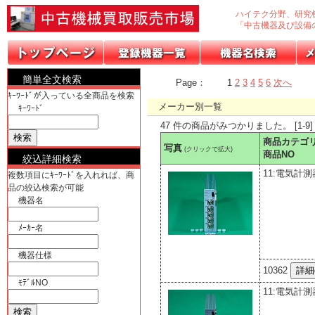
ハイテク分野、研究
「中古機器及び設備
簡単全文検索
Page：
1
2
3
4
5
6
次へ
ｷｰﾜｰﾄﾞが入っている全商品を検索
メーカー別一覧
ｷｰﾜｰﾄﾞ
47 件の商品がみつかりました。 [1-9]
商品カテゴ
写真
(クリックで拡大)
商品NO
絞込詳細検索
11:電気計測
複数項目にｷｰﾜｰﾄﾞを入れれば、商
品の絞込検索が可能
機器名
ﾒｰｶｰ名
機器仕様
10362
ﾓﾃﾞﾙNO
11:電気計測