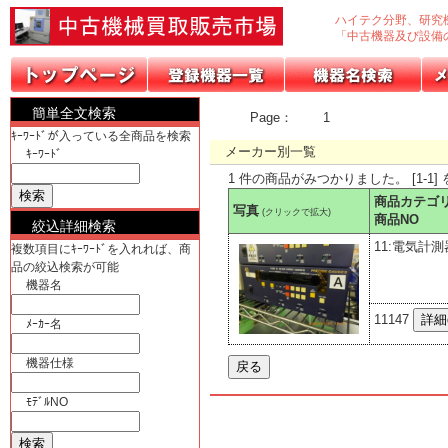
ハイテク分野、研究
「中古機器及び設備
簡単全文検索
Page：
1
ｷｰﾜｰﾄﾞが入っている全商品を検索
メーカー別一覧
ｷｰﾜｰﾄﾞ
1 件の商品がみつかりました。 [1-1]
商品カテゴ
写真
(クリックで拡大)
商品NO
絞込詳細検索
11:電気計測
複数項目にｷｰﾜｰﾄﾞを入れれば、商
品の絞込検索が可能
機器名
11147
ﾒｰｶｰ名
機器仕様
ﾓﾃﾞﾙNO