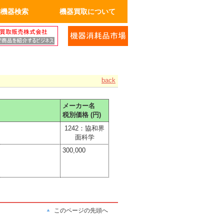
細機器検索
機器買取について
back
メーカー名
税別価格 (円)
1242：協和界
面科学
300,000
このページの先頭へ