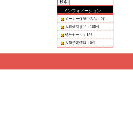
インフォメーション
メーカー保証中古品：0件
大幅値引き品：105件
処分セール：15件
入荷予定情報：0件