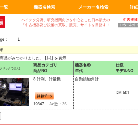
一覧
機器名検索
メーカー名検索
詳
空ポンプ
ネント
ニンク゛
機
・顕微鏡
器
光学関連
保管
フィルム
ム関係
品
工機
ィ機器
機器関連
その他
真空機器
真空ポンプ
計測、計量機
顕微鏡
電気計測器
光学関連
半導体関連
実装機器関連
OA事務什器
その他
ハイテク分野、研究機関向けを中心とした日本最大の
「中古機器及び設備の買取、販売」サイトを目指す！
age：
1
果
の商品がみつかりました。 [1-1] を表示
商品カテゴリ
機器名称
仕様
(クリックで拡大)
商品NO
年代
モデルNO
8:計測、計量機
自動接触角計
DM-501
19347
Ac数：36