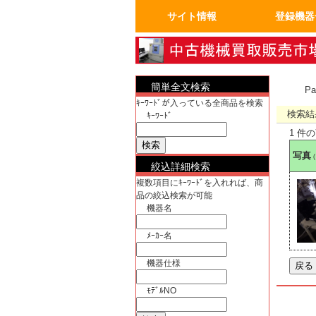
サイト情報
登録機器
トップページ
FAQ：よくある質問
人気の商品
会員ページ
運営会社概要
真空機器・真
真空コンポー
試験・検査機
洗浄、クリー
加熱機、冷却
分析機器
計測、計量機
汎用理化学機
電気計測器・
物流、包装、
成形、樹脂、
クリーンルー
電気機器、部
工作機械、加
ユーティリテ
半導体・実装
バイオ関連
OA事務什器・
簡単全文検索
P
ｷｰﾜｰﾄﾞが入っている全商品を検索
検索結
ｷｰﾜｰﾄﾞ
1 件
写真
絞込詳細検索
複数項目にｷｰﾜｰﾄﾞを入れれば、商
品の絞込検索が可能
機器名
ﾒｰｶｰ名
機器仕様
ﾓﾃﾞﾙNO