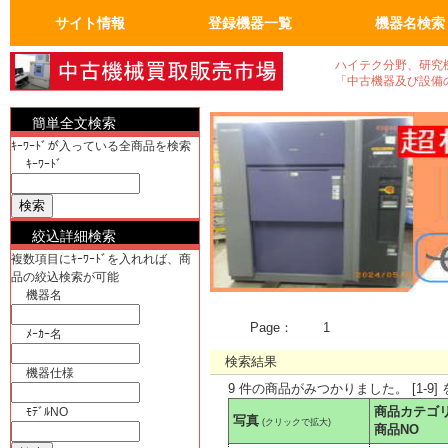
サイト情報
登録機器一覧
機器名検索
トップページ
FAQ：よくある質問
人気の商品
会員ページ
運営会社概要
真空機器・真空ポンプ
真空コンポーネント
試験・検査機
洗浄、クリーニンク゛
加熱機、冷却機
分析機器
計測、計量機・顕微鏡
汎用理化学機器
電気計測器・光学関連
物流、包装、保管
成形、樹脂、フィルム
クリーンルーム関係
電気機器、部品
工作機械、加工機
ユーティリティ機器
半導体・実装機器関連
バイオ関連
OA事務什器・その他
真空機器
真空ポンプ
計測、計量機
顕微鏡
電気計測器
光学関連
半導体関連
実装機器関連
OA事務什器
その他
ハイテク分野、研究
「中古機器及び設備
簡単全文検索
ｷｰﾜｰﾄﾞが入っている全商品を検索
ｷｰﾜｰﾄﾞ
絞込詳細検索
複数項目にｷｰﾜｰﾄﾞを入れれば、商
品の絞込検索が可能
機器名
Page：
1
ﾒｰｶｰ名
検索結果
機器仕様
9 件の商品がみつかりました。 [1-9]
商品カテゴ
ﾓﾃﾞﾙNO
写真
(クリックで拡大)
商品NO