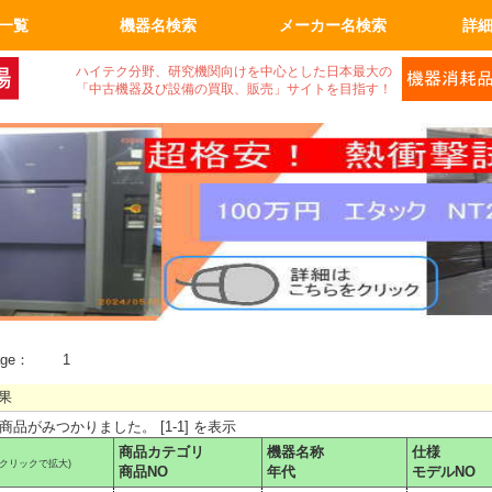
一覧
機器名検索
メーカー名検索
詳
空ポンプ
ネント
ニンク゛
機
・顕微鏡
器
光学関連
保管
フィルム
ム関係
品
工機
ィ機器
機器関連
その他
真空機器
真空ポンプ
計測、計量機
顕微鏡
電気計測器
光学関連
半導体関連
実装機器関連
OA事務什器
その他
ハイテク分野、研究機関向けを中心とした日本最大の
「中古機器及び設備の買取、販売」サイトを目指す！
age：
1
果
の商品がみつかりました。 [1-1] を表示
商品カテゴリ
機器名称
仕様
(クリックで拡大)
商品NO
年代
モデルNO