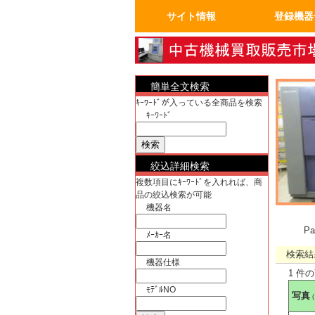
サイト情報
登録機器
トップページ
FAQ：よくある質問
人気の商品
会員ページ
運営会社概要
真空機器・真
真空コンポー
試験・検査機
洗浄、クリー
加熱機、冷却
分析機器
計測、計量機
汎用理化学機
電気計測器・
物流、包装、
成形、樹脂、
クリーンルー
電気機器、部
工作機械、加
ユーティリテ
半導体・実装
バイオ関連
OA事務什器・
簡単全文検索
ｷｰﾜｰﾄﾞが入っている全商品を検索
ｷｰﾜｰﾄﾞ
絞込詳細検索
複数項目にｷｰﾜｰﾄﾞを入れれば、商
品の絞込検索が可能
機器名
P
ﾒｰｶｰ名
検索結
機器仕様
1 件
ﾓﾃﾞﾙNO
写真