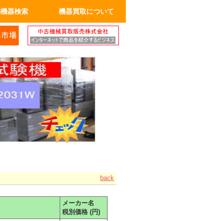
細機器検索
機器買取について
back
メーカー名
税別価格 (円)