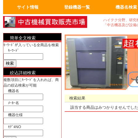
サイト情報
登録機器一覧
機器名検索
トップページ
FAQ：よくある質問
人気の商品
会員ページ
運営会社概要
真空機器・真空ポンプ
真空コンポーネント
試験・検査機
洗浄、クリーニンク゛
加熱機、冷却機
分析機器
計測、計量機・顕微鏡
汎用理化学機器
電気計測器・光学関連
物流、包装、保管
成形、樹脂、フィルム
クリーンルーム関係
電気機器、部品
工作機械、加工機
ユーティリティ機器
半導体・実装機器関連
バイオ関連
OA事務什器・その他
真空機器
真空ポンプ
計測、計量機
顕微鏡
電気計測器
光学関連
半導体関連
実装機器関連
OA事務什器
その他
ハイテク分野、研究
「中古機器及び設備
簡単全文検索
ｷｰﾜｰﾄﾞが入っている全商品を検索
ｷｰﾜｰﾄﾞ
絞込詳細検索
複数項目にｷｰﾜｰﾄﾞを入れれば、商
品の絞込検索が可能
機器名
検索結果
ﾒｰｶｰ名
該当する商品はみつかりませんでし
機器仕様
ﾓﾃﾞﾙNO