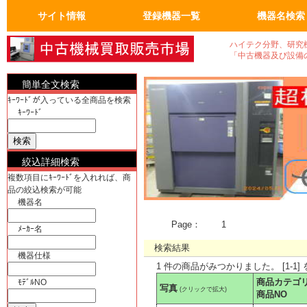
サイト情報
登録機器一覧
機器名検索
トップページ
FAQ：よくある質問
人気の商品
会員ページ
運営会社概要
真空機器・真空ポンプ
真空コンポーネント
試験・検査機
洗浄、クリーニンク゛
加熱機、冷却機
分析機器
計測、計量機・顕微鏡
汎用理化学機器
電気計測器・光学関連
物流、包装、保管
成形、樹脂、フィルム
クリーンルーム関係
電気機器、部品
工作機械、加工機
ユーティリティ機器
半導体・実装機器関連
バイオ関連
OA事務什器・その他
真空機器
真空ポンプ
計測、計量機
顕微鏡
電気計測器
光学関連
半導体関連
実装機器関連
OA事務什器
その他
ハイテク分野、研究
「中古機器及び設備
簡単全文検索
ｷｰﾜｰﾄﾞが入っている全商品を検索
ｷｰﾜｰﾄﾞ
絞込詳細検索
複数項目にｷｰﾜｰﾄﾞを入れれば、商
品の絞込検索が可能
機器名
Page：
1
ﾒｰｶｰ名
検索結果
機器仕様
1 件の商品がみつかりました。 [1-1]
商品カテゴ
ﾓﾃﾞﾙNO
写真
(クリックで拡大)
商品NO