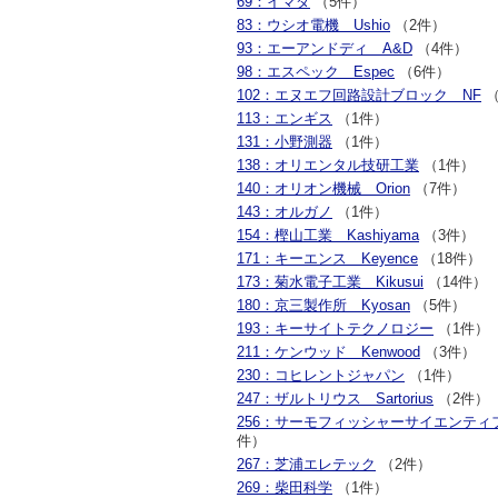
69：イマダ
（5件）
83：ウシオ電機 Ushio
（2件）
93：エーアンドディ A&D
（4件）
98：エスペック Espec
（6件）
102：エヌエフ回路設計ブロック NF
（
113：エンギス
（1件）
131：小野測器
（1件）
138：オリエンタル技研工業
（1件）
140：オリオン機械 Orion
（7件）
143：オルガノ
（1件）
154：樫山工業 Kashiyama
（3件）
171：キーエンス Keyence
（18件）
173：菊水電子工業 Kikusui
（14件）
180：京三製作所 Kyosan
（5件）
193：キーサイトテクノロジー
（1件）
211：ケンウッド Kenwood
（3件）
230：コヒレントジャパン
（1件）
247：ザルトリウス Sartorius
（2件）
256：サーモフィッシャーサイエンティ
件）
267：芝浦エレテック
（2件）
269：柴田科学
（1件）