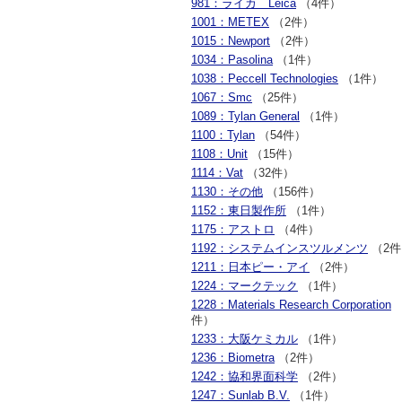
981：ライカ Leica
（4件）
1001：METEX
（2件）
1015：Newport
（2件）
1034：Pasolina
（1件）
1038：Peccell Technologies
（1件）
1067：Smc
（25件）
1089：Tylan General
（1件）
1100：Tylan
（54件）
1108：Unit
（15件）
1114：Vat
（32件）
1130：その他
（156件）
1152：東日製作所
（1件）
1175：アストロ
（4件）
1192：システムインスツルメンツ
（2件
1211：日本ピー・アイ
（2件）
1224：マークテック
（1件）
1228：Materials Research Corporation
（
件）
1233：大阪ケミカル
（1件）
1236：Biometra
（2件）
1242：協和界面科学
（2件）
1247：Sunlab B.V.
（1件）