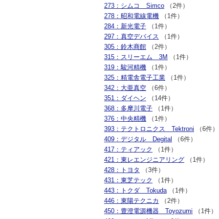
273：シムコ Simco
（2件）
278：昭和電線電機
（1件）
284：新光電子
（1件）
297：真空デバイス
（1件）
305：鈴木商館
（2件）
315：スリーエム 3M
（1件）
319：駿河精機
（1件）
325：精電舎電子工業
（1件）
342：大亜真空
（6件）
351：ダイヘン
（14件）
368：多摩川電子
（1件）
376：中央精機
（1件）
393：テクトロニクス Tektroni
（6件）
409：デジタル Degital
（6件）
417：ティアック
（1件）
421：東レエンジニアリング
（1件）
428：トヨタ
（3件）
431：東芝テック
（1件）
443：トクダ Tokuda
（1件）
446：東陽テクニカ
（2件）
450：豊澄電源機器 Toyozumi
（1件）