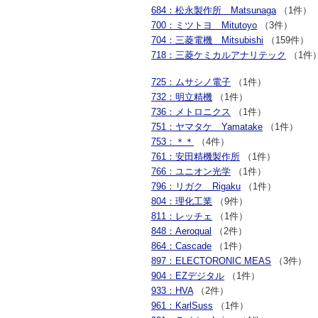
684：松永製作所 Matsunaga
（1件）
700：ミツトヨ Mitutoyo
（3件）
704：三菱電機 Mitsubishi
（159件）
718：三菱ケミカルアナリテック
（1件
725：ムサシノ電子
（1件）
732：明立精機
（1件）
736：メトロニクス
（1件）
751：ヤマタケ Yamatake
（1件）
753：＊＊
（4件）
761：安田精機製作所
（1件）
766：ユニオン光学
（1件）
796：リガク Rigaku
（1件）
804：理化工業
（9件）
811：レッチェ
（1件）
848：Aeroqual
（2件）
864：Cascade
（1件）
897：ELECTORONIC MEAS
（3件）
904：EZデジタル
（1件）
933：HVA
（2件）
961：KarlSuss
（1件）