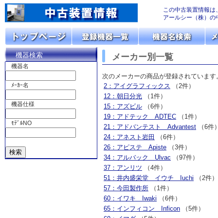
この中古装置情報は
アールシー（株）の
機器検索
メーカー別一覧
機器名
次のメーカーの商品が登録されています
ﾒｰｶｰ名
2：アイグラフィックス
（2件）
12：朝日分光
（1件）
機器仕様
15：アズビル
（6件）
19：アドテック ADTEC
（1件）
ﾓﾃﾞﾙNO
21：アドバンテスト Advantest
（6件
24：アネスト岩田
（6件）
26：アピステ Apiste
（3件）
34：アルバック Ulvac
（97件）
37：アンリツ
（4件）
51：井内盛栄堂 イウチ Iuchi
（2件）
57：今田製作所
（1件）
60：イワキ Iwaki
（6件）
65：インフィコン Inficon
（5件）