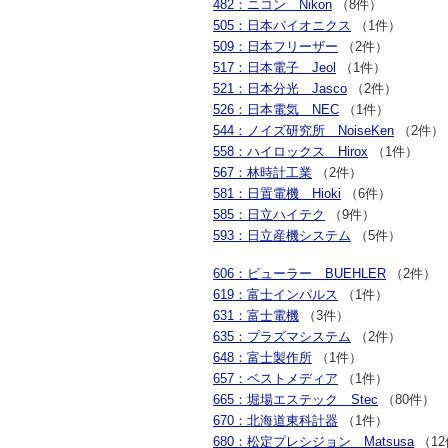
482：ニコン Nikon
（8件）
505：日本パイオニクス
（1件）
509：日本フリーザー
（2件）
517：日本電子 Jeol
（1件）
521：日本分光 Jasco
（2件）
526：日本電気 NEC
（1件）
544：ノイズ研究所 NoiseKen
（2件）
558：ハイロックス Hirox
（1件）
567：林時計工業
（2件）
581：日置電機 Hioki
（6件）
585：日立ハイテク
（9件）
593：日立産機システム
（5件）
606：ビューラー BUEHLER
（2件）
619：富士インパルス
（1件）
631：富士電機
（3件）
635：プラズマシステム
（2件）
648：富士製作所
（1件）
657：ベストメディア
（1件）
665：堀場エステック Stec
（80件）
670：北海道東科計器
（1件）
680：松定プレシジョン Matsusa
（1