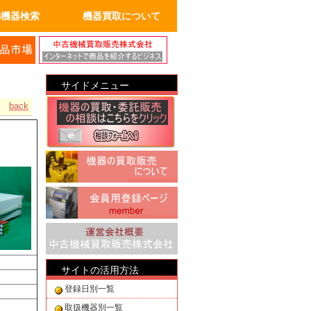
細機器検索
機器買取について
サイドメニュー
back
サイトの活用方法
登録日別一覧
取扱機器別一覧