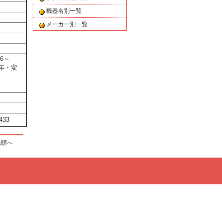
機器名別一覧
メーカー別一覧
36～
年 ・変
33
先頭へ