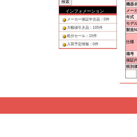
機器
メー
インフォメーション
年式
メーカー保証中古品：0件
モデル
大幅値引き品：105件
製造N
処分セール：15件
仕様
入荷予定情報：0件
備考
保証
税別