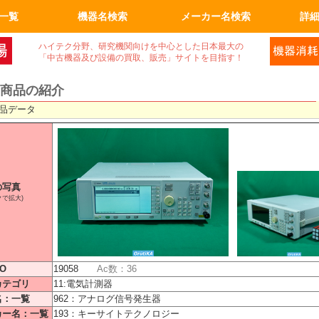
一覧
機器名検索
メーカー名検索
詳
空ポンプ
ネント
ニンク゛
機
・顕微鏡
器
光学関連
保管
フィルム
ム関係
品
工機
ィ機器
機器関連
その他
真空機器
真空ポンプ
計測、計量機
顕微鏡
電気計測器
光学関連
半導体関連
実装機器関連
OA事務什器
その他
ハイテク分野、研究機関向けを中心とした日本最大の
「中古機器及び設備の買取、販売」サイトを目指す！
商品の紹介
品データ
の写真
クで拡大)
O
19058
Ac数：36
カテゴリ
11:電気計測器
名：一覧
962：アナログ信号発生器
カー名：一覧
193：キーサイトテクノロジー