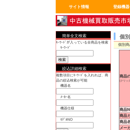
サイト情報
登録機器
トップページ
FAQ：よくある質問
人気の商品
会員ページ
運営会社概要
真空機器・真
真空コンポー
試験・検査機
洗浄、クリー
加熱機、冷却
分析機器
計測、計量機
汎用理化学機
電気計測器・
物流、包装、
成形、樹脂、
クリーンルー
電気機器、部
工作機械、加
ユーティリテ
半導体・実装
バイオ関連
OA事務什器・
簡単全文検索
個別
ｷｰﾜｰﾄﾞが入っている全商品を検索
個別商
ｷｰﾜｰﾄﾞ
絞込詳細検索
複数項目にｷｰﾜｰﾄﾞを入れれば、商
商品
品の絞込検索が可能
(クリッ
機器名
ﾒｰｶｰ名
機器仕様
商品N
商品
ﾓﾃﾞﾙNO
商品
メー