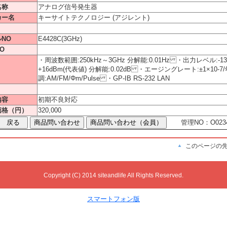
名称
アナログ信号発生器
カー名
キーサイトテクノロジー (アジレント)
NO
E4428C(3GHz)
O
・周波数範囲:250kHz～3GHz 分解能:0.01Hz ・出力レベル:-1
+16dBm(代表値) 分解能:0.02dB ・エージングレート:±1×10-7/
調:AM/FM/Φm/Pulse ・GP-IB RS-232 LAN
内容
初期不良対応
価格（円）
320,000
管理NO：O0234
このページの
Copyright (C) 2014 siteandlife All Rights Reserved.
スマートフォン版