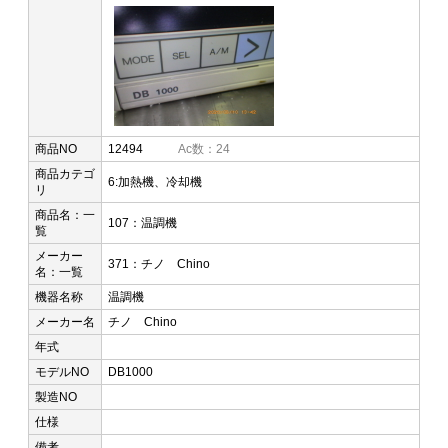
商品NO
12494
Ac数：24
商品カテゴ
6:加熱機、冷却機
リ
商品名：一
107：温調機
覧
メーカー
371：チノ Chino
名：一覧
機器名称
温調機
メーカー名
チノ Chino
年式
モデルNO
DB1000
製造NO
仕様
備考