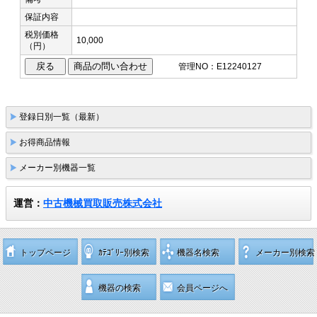
保証内容
税別価格
10,000
（円）
管理NO：E12240127
登録日別一覧（最新）
お得商品情報
メーカー別機器一覧
運営：
中古機械買取販売株式会社
トップページ
ｶﾃｺﾞﾘｰ別検索
機器名検索
メーカー別検索
機器の検索
会員ページへ