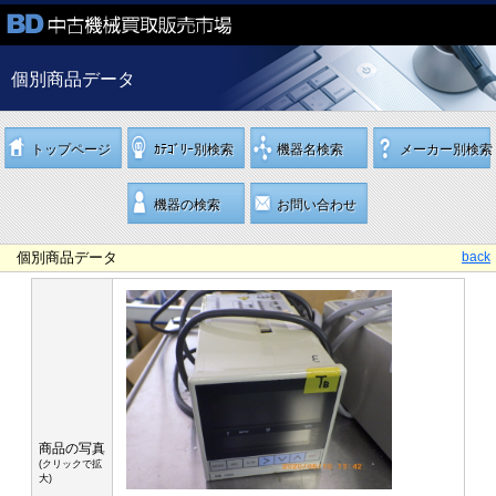
個別商品データ
トップページ
ｶﾃｺﾞﾘｰ別検索
機器名検索
メーカー別検索
機器の検索
お問い合わせ
個別商品データ
back
商品の写真
(クリックで拡
大)