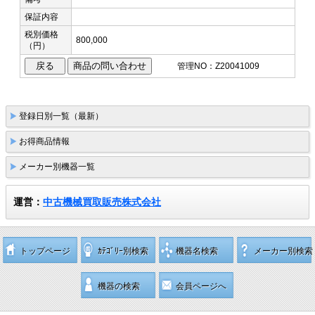
保証内容
税別価格
800,000
（円）
管理NO：Z20041009
登録日別一覧（最新）
お得商品情報
メーカー別機器一覧
運営：
中古機械買取販売株式会社
トップページ
ｶﾃｺﾞﾘｰ別検索
機器名検索
メーカー別検索
機器の検索
会員ページへ