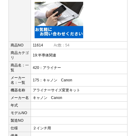
商品NO
11614
Ac数：54
商品カテゴ
19:半導体関連
リ
商品名：一
420：アライナー
覧
メーカー
175：キャノン Canon
名：一覧
機器名称
アライナーサイズ変更キット
メーカー名
キャノン Canon
年式
モデルNO
製造NO
仕様
２インチ用
備考