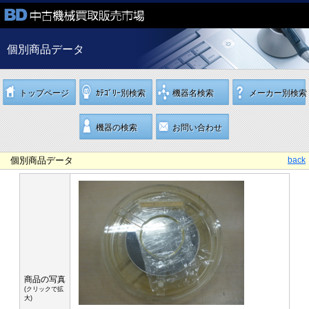
個別商品データ
トップページ
ｶﾃｺﾞﾘｰ別検索
機器名検索
メーカー別検索
機器の検索
お問い合わせ
個別商品データ
back
商品の写真
(クリックで拡
大)