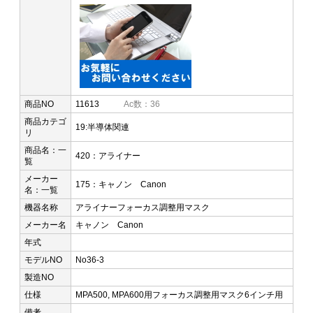
商品NO
11613
Ac数：36
商品カテゴ
19:半導体関連
リ
商品名：一
420：アライナー
覧
メーカー
175：キャノン Canon
名：一覧
機器名称
アライナーフォーカス調整用マスク
メーカー名
キャノン Canon
年式
モデルNO
No36-3
製造NO
仕様
MPA500, MPA600用フォーカス調整用マスク 6インチ用
備考