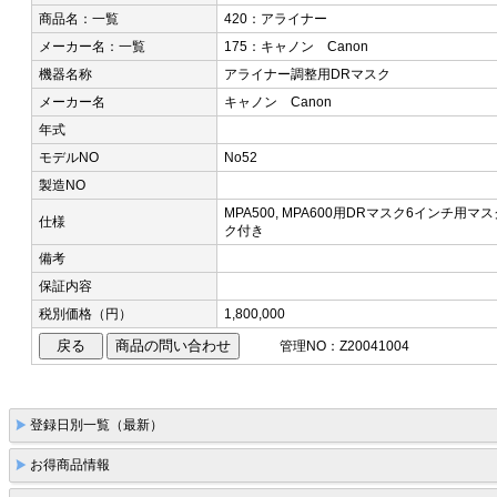
商品名：一覧
420：アライナー
メーカー名：一覧
175：キャノン Canon
機器名称
アライナー調整用DRマスク
メーカー名
キャノン Canon
年式
モデルNO
No52
製造NO
MPA500, MPA600用DRマスク 6インチ
仕様
ク付き
備考
保証内容
税別価格（円）
1,800,000
管理NO：Z20041004
登録日別一覧（最新）
お得商品情報