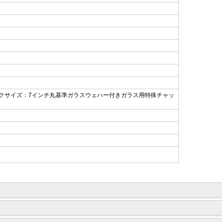
用 マスクサイズ：7インチ丸 基準ガラスウェハー付き ガラス用特殊チャッ