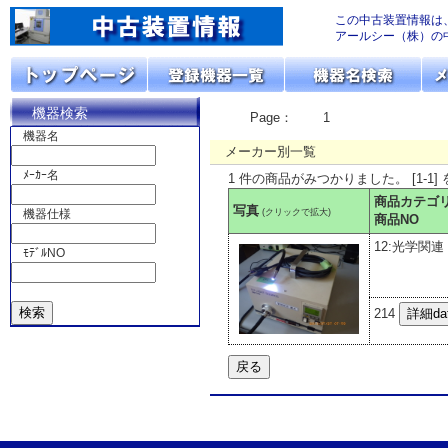
この中古装置情報は
アールシー（株）の
機器検索
Page：
1
機器名
メーカー別一覧
ﾒｰｶｰ名
1 件の商品がみつかりました。 [1-1]
商品カテゴ
写真
(クリックで拡大)
機器仕様
商品NO
12:光学関連
ﾓﾃﾞﾙNO
214