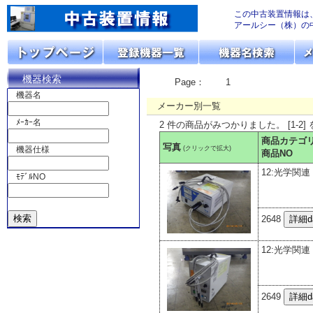
この中古装置情報は
アールシー（株）の
機器検索
Page：
1
機器名
メーカー別一覧
ﾒｰｶｰ名
2 件の商品がみつかりました。 [1-2]
商品カテゴ
写真
(クリックで拡大)
機器仕様
商品NO
12:光学関連
ﾓﾃﾞﾙNO
2648
12:光学関連
2649