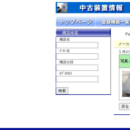
機器検索
P
機器名
メーカ
ﾒｰｶｰ名
1 件
写真
機器仕様
ﾓﾃﾞﾙNO