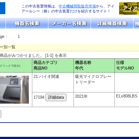
この中古装置情報は、
中古機械買取販売市場
から、アイ
アールシー（株）の中古装置だけを紹介するサイト！
age：
1
ー別一覧
の商品がみつかりました。 [1-1] を表示
商品カテゴリ
機器名称
仕様
(クリックで拡大)
商品NO
年代
モデルNO
21:バイオ関連
吸光マイクロプレー
トリーダー
ELx808LBS
2021年
17194