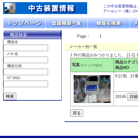
この中古装置情報は
アールシー（株）の
機器検索
Page：
1
機器名
メーカー別一覧
ﾒｰｶｰ名
1 件の商品がみつかりました。 [1-1]
商品カテゴ
写真
(クリックで拡大)
機器仕様
商品NO
8:計測、計
ﾓﾃﾞﾙNO
18146