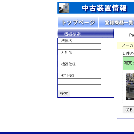
機器検索
P
機器名
メーカ
ﾒｰｶｰ名
1 件
写真
機器仕様
ﾓﾃﾞﾙNO