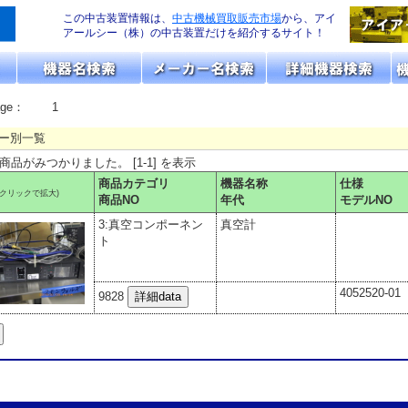
この中古装置情報は、
中古機械買取販売市場
から、アイ
アールシー（株）の中古装置だけを紹介するサイト！
age：
1
ー別一覧
の商品がみつかりました。 [1-1] を表示
商品カテゴリ
機器名称
仕様
(クリックで拡大)
商品NO
年代
モデルNO
3:真空コンポーネン
真空計
ト
4052520-01
9828