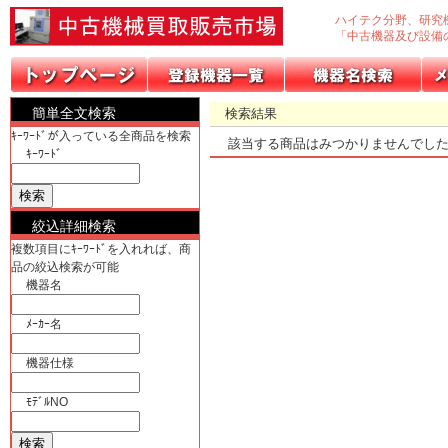
ハイテク分野、研究
「中古機器及び設備
簡単全文検索
検索結果
ｷｰﾜｰﾄﾞが入っている全商品を検索
該当する商品はみつかりませんでし
ｷｰﾜｰﾄﾞ
絞込詳細検索
複数項目にｷｰﾜｰﾄﾞを入れれば、商
品の絞込検索が可能
機器名
ﾒｰｶｰ名
機器仕様
ﾓﾃﾞﾙNO