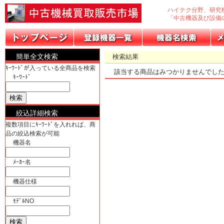
ハイテク分野、研究
「中古機器及び設備
簡単全文検索
検索結果
ｷｰﾜｰﾄﾞが入っている全商品を検索
該当する商品はみつかりませんでし
ｷｰﾜｰﾄﾞ
絞込詳細検索
複数項目にｷｰﾜｰﾄﾞを入れれば、商
品の絞込検索が可能
機器名
ﾒｰｶｰ名
機器仕様
ﾓﾃﾞﾙNO