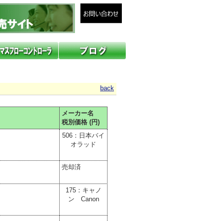
back
メーカー名
税別価格 (円)
506：日本バイ
オラッド
売却済
175：キャノ
ン Canon