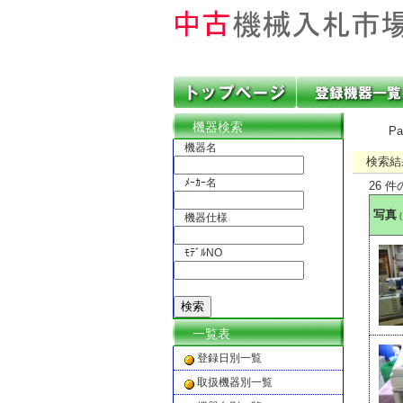
機器検索
P
機器名
検索結
ﾒｰｶｰ名
26 
写真
機器仕様
ﾓﾃﾞﾙNO
一覧表
登録日別一覧
取扱機器別一覧