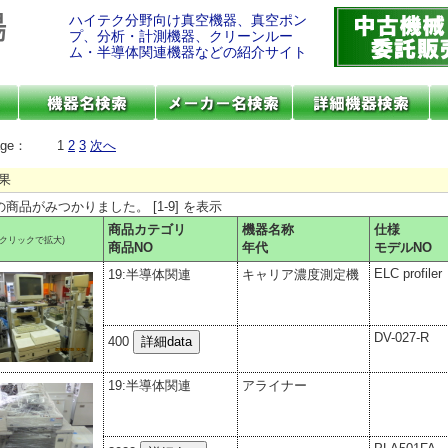
ハイテク分野向け真空機器、真空ポン
プ、分析・計測機器、クリーンルー
ム・半導体関連機器などの紹介サイト
age：
1
2
3
次へ
果
件の商品がみつかりました。 [1-9] を表示
商品カテゴリ
機器名称
仕様
(クリックで拡大)
商品NO
年代
モデルNO
ELC profiler
19:半導体関連
キャリア濃度測定機
DV-027-R
400
19:半導体関連
アライナー