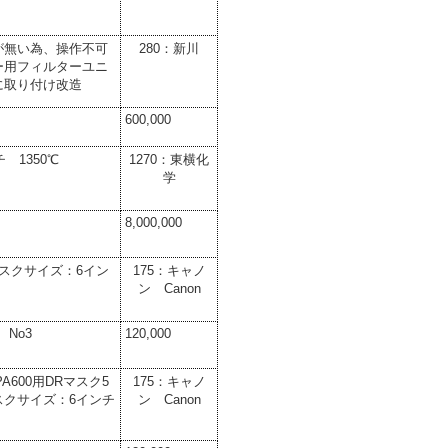
が無い為、操作不可
280：新川
ー用フィルターユニ
に取り付け改造
600,000
チ 1350℃
1270：東横化
学
8,000,000
マスクサイズ：6イン
175：キャノ
ン Canon
 No3
120,000
MPA600用DRマスク 5
175：キャノ
スクサイズ：6インチ
ン Canon