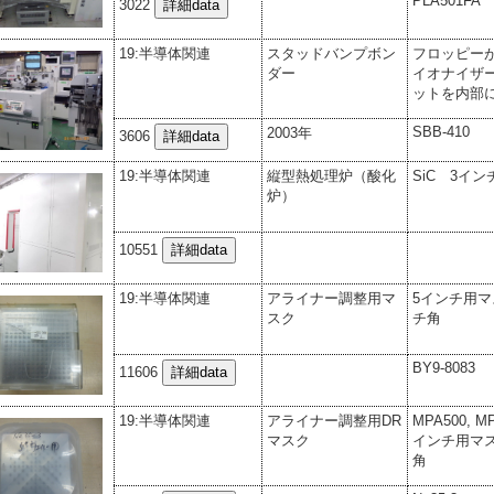
PLA501FA
3022
19:半導体関連
スタッドバンプボン
フロッピー
ダー
イオナイザ
ットを内部
SBB-410
2003年
3606
19:半導体関連
縦型熱処理炉（酸化
SiC 3イン
炉）
10551
19:半導体関連
アライナー調整用マ
5インチ用 
スク
チ角
BY9-8083
11606
19:半導体関連
アライナー調整用DR
MPA500, 
マスク
インチ用 マ
角