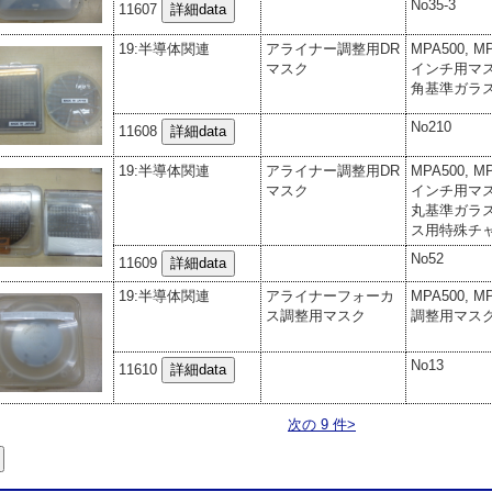
No35-3
11607
19:半導体関連
アライナー調整用DR
MPA500, 
マスク
インチ用 マ
角 基準ガラ
No210
11608
19:半導体関連
アライナー調整用DR
MPA500, 
マスク
インチ用 マ
丸 基準ガラ
ス用特殊チ
No52
11609
19:半導体関連
アライナーフォーカ
MPA500, 
ス調整用マスク
調整用マスク
No13
11610
次の 9 件>