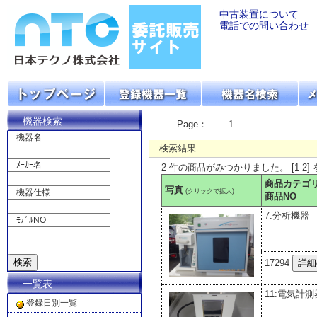
中古装置について
電話での問い合わせ
機器検索
Page：
1
機器名
検索結果
ﾒｰｶｰ名
2 件の商品がみつかりました。 [1-2]
商品カテゴ
写真
(クリックで拡大)
機器仕様
商品NO
7:分析機器
ﾓﾃﾞﾙNO
17294
一覧表
11:電気計測
登録日別一覧