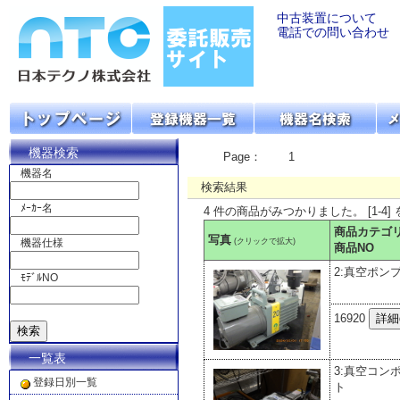
中古装置について
電話での問い合わせ
機器検索
Page：
1
機器名
検索結果
ﾒｰｶｰ名
4 件の商品がみつかりました。 [1-4]
商品カテゴ
写真
(クリックで拡大)
機器仕様
商品NO
2:真空ポン
ﾓﾃﾞﾙNO
16920
一覧表
3:真空コン
登録日別一覧
ト