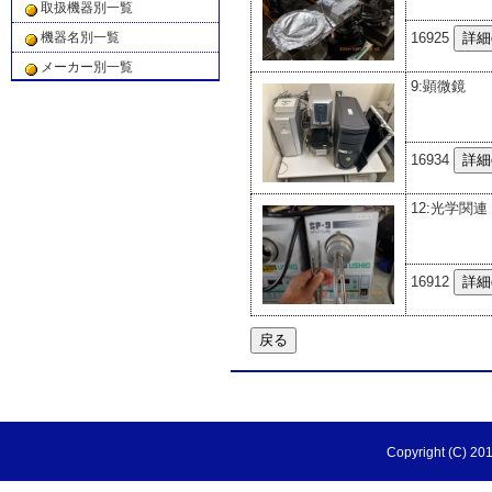
取扱機器別一覧
16925
機器名別一覧
メーカー別一覧
9:顕微鏡
16934
12:光学関連
16912
Copyright (C) 201