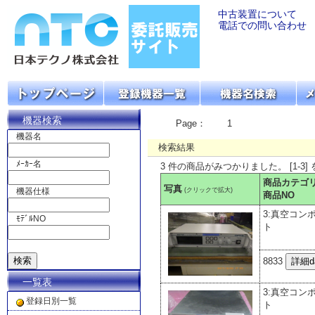
中古装置について
電話での問い合わせ
機器検索
Page：
1
機器名
検索結果
ﾒｰｶｰ名
3 件の商品がみつかりました。 [1-3]
商品カテゴ
写真
(クリックで拡大)
機器仕様
商品NO
3:真空コン
ﾓﾃﾞﾙNO
ト
8833
一覧表
3:真空コン
登録日別一覧
ト