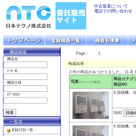
中古装置について
電話での問い合わせ
機器検索
Page：
1
機器名
検索結果
ﾒｰｶｰ名
3 件の商品がみつかりました。 [1-3]
商品カテゴ
写真
(クリックで拡大)
機器仕様
商品NO
6:加熱機、
ﾓﾃﾞﾙNO
5692
一覧表
6:加熱機、
登録日別一覧