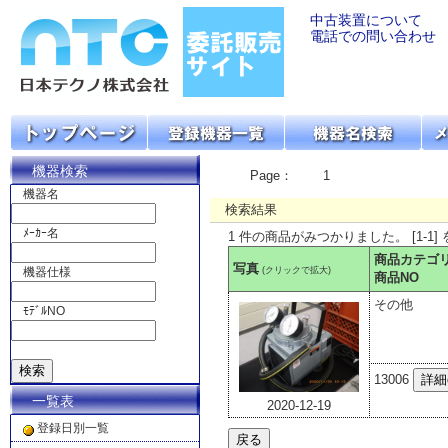
中古装置について
電話での問い合わせ
機器検索
Page：
1
機器名
検索結果
ﾒｰｶｰ名
1 件の商品がみつかりました。 [1-1]
商品カテゴ
写真
(クリックで拡大)
機器仕様
商品NO
その他
ﾓﾃﾞﾙNO
13006
一覧表
2020-12-19
登録日別一覧