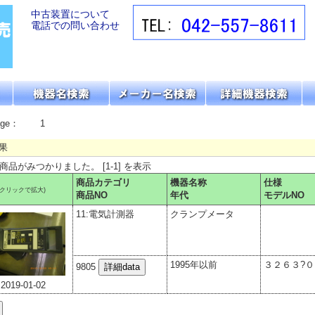
中古装置について
電話での問い合わせ
age：
1
果
の商品がみつかりました。 [1-1] を表示
商品カテゴリ
機器名称
仕様
(クリックで拡大)
商品NO
年代
モデルNO
11:電気計測器
クランプメータ
1995年以前
３２６３?０
9805
2019-01-02