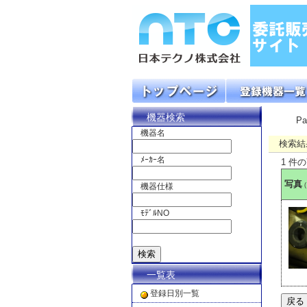
機器検索
P
機器名
検索結
ﾒｰｶｰ名
1 件
写真
機器仕様
ﾓﾃﾞﾙNO
一覧表
登録日別一覧