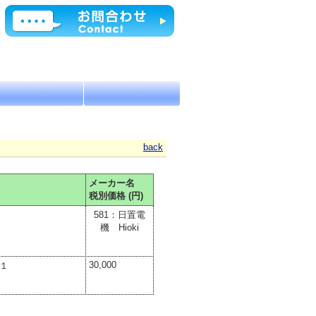
back
メーカー名
税別価格 (円)
581：日置電
機 Hioki
30,000
１