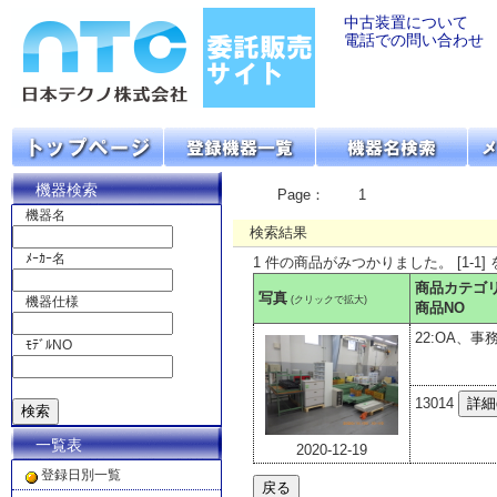
中古装置について
電話での問い合わせ
機器検索
Page：
1
機器名
検索結果
ﾒｰｶｰ名
1 件の商品がみつかりました。 [1-1]
商品カテゴ
写真
(クリックで拡大)
機器仕様
商品NO
22:OA、事
ﾓﾃﾞﾙNO
13014
一覧表
2020-12-19
登録日別一覧