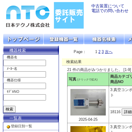
中古装置について
電話での問い合わせ
機器検索
Page：
1
2
3
次へ
機器名
検索結果
ﾒｰｶｰ名
21 件の商品がみつかりました。 [1-9]
商品カテゴ
写真
(クリックで拡大)
機器仕様
商品NO
3:真空コン
ﾓﾃﾞﾙNO
ト
18116
一覧表
2025-04-25
登録日別一覧
3:真空コン