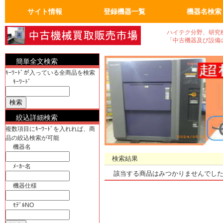
サイト情報
登録機器一覧
機器名検索
トップページ
FAQ：よくある質問
人気の商品
会員ページ
運営会社概要
真空機器・真空ポンプ
真空コンポーネント
試験・検査機
洗浄、クリーニンク゛
加熱機、冷却機
分析機器
計測、計量機・顕微鏡
汎用理化学機器
電気計測器・光学関連
物流、包装、保管
成形、樹脂、フィルム
クリーンルーム関係
電気機器、部品
工作機械、加工機
ユーティリティ機器
半導体・実装機器関連
バイオ関連
OA事務什器・その他
真空機器
真空ポンプ
計測、計量機
顕微鏡
電気計測器
光学関連
半導体関連
実装機器関連
OA事務什器
その他
ハイテク分野、研究
「中古機器及び設備
簡単全文検索
ｷｰﾜｰﾄﾞが入っている全商品を検索
ｷｰﾜｰﾄﾞ
絞込詳細検索
複数項目にｷｰﾜｰﾄﾞを入れれば、商
品の絞込検索が可能
機器名
検索結果
ﾒｰｶｰ名
該当する商品はみつかりませんでし
機器仕様
ﾓﾃﾞﾙNO