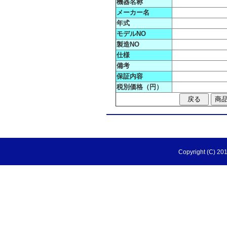
機器名称
メーカー名
年式
モデルNO
製造NO
仕様
備考
保証内容
税別価格（円）
Copyright (C) 201