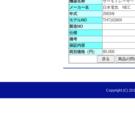
機器名称
サーモトレーサ一
メーカー名
日本電気 NEC
年式
2003年
モデルNO
TH7102MX
製造NO
仕様
備考
保証内容
税別価格（円）
80,000
Copyright (C) 201