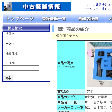
この中古装置情報は
アールシー（株）の
機器検索
個別商品の紹介
機器名
個別商品データ
ﾒｰｶｰ名
機器仕様
商品の写真
ﾓﾃﾞﾙNO
(クリックで拡大)
商品NO
17211
商品カテゴリ
8:計測、計量機
商品名：一覧
843：赤外線サー
メーカー名：一覧
526：日本電気 N