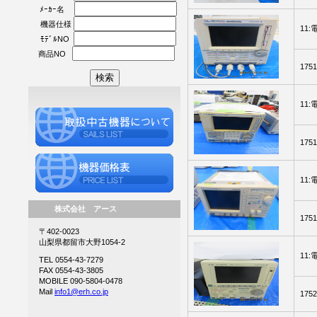
ﾒｰｶｰ名
機器仕様
11
ﾓﾃﾞﾙNO
商品NO
175
11
175
11
株式会社 アース
175
〒402-0023
山梨県都留市大野1054-2
11
TEL 0554-43-7279
FAX 0554-43-3805
MOBILE 090-5804-0478
Mail
info1@erh.co.jp
175