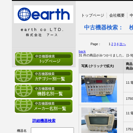
トップページ
会社概要
中古機器検索： 
Page：
1
2
3
4
次へ
back
31 件の商品がみつかりました。 [1-9
商品
写真
(クリックで拡大)
商品
11
175
11
詳細機器検索
175
機器名