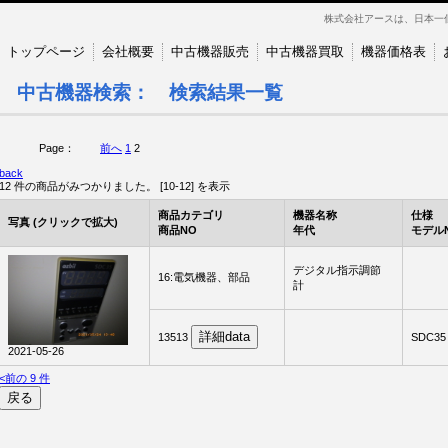
株式会社アースは、日本一
トップページ
会社概要
中古機器販売
中古機器買取
機器価格表
中古機器検索： 検索結果一覧
Page：
前へ
1
2
back
12 件の商品がみつかりました。 [10-12] を表示
商品カテゴリ
機器名称
仕様
写真
(クリックで拡大)
商品NO
年代
モデル
デジタル指示調節
16:電気機器、部品
計
13513
SDC35
2021-05-26
<前の 9 件