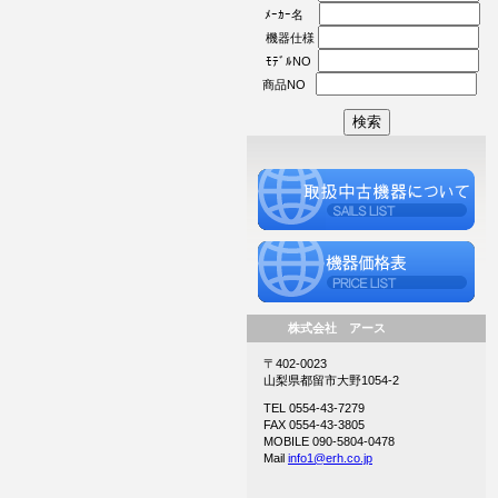
ﾒｰｶｰ名
機器仕様
ﾓﾃﾞﾙNO
商品NO
株式会社 アース
〒402-0023
山梨県都留市大野1054-2
TEL 0554-43-7279
FAX 0554-43-3805
MOBILE 090-5804-0478
Mail
info1@erh.co.jp